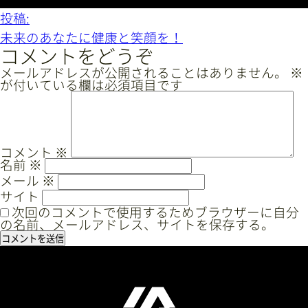
投
投稿:
稿
未来のあなたに健康と笑顔を！
ナ
コメントをどうぞ
ビ
メールアドレスが公開されることはありません。
※
が付いている欄は必須項目です
ゲ
ー
シ
ョ
コメント
※
名前
※
ン
メール
※
サイト
次回のコメントで使用するためブラウザーに自分
の名前、メールアドレス、サイトを保存する。