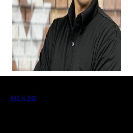
採用情報
052-875-4126
（電話受付時間 9:00〜21:00）
無 料
カウンセリング
フ
840 × 640
ル
サ
イ
LINEからお問い合わせ
ズ