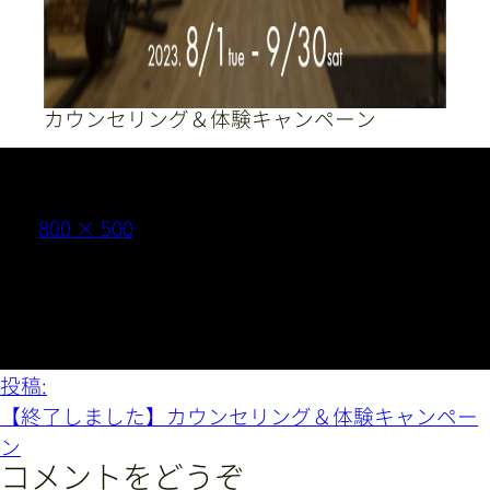
採用情報
カウンセリング＆体験キャンペーン
052-875-4126
（電話受付時間 9:00〜21:00）
フ
800 × 500
ル
サ
イ
無 料
カウンセリング
ズ
投
投稿:
稿
【終了しました】カウンセリング＆体験キャンペー
LINEからお問い合わせ
ナ
ン
ビ
コメントをどうぞ