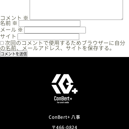
ー
シ
ョ
コメント
※
名前
※
ン
メール
※
サイト
次回のコメントで使用するためブラウザーに自分
の名前、メールアドレス、サイトを保存する。
ConBert+ 八事
〒466-0824