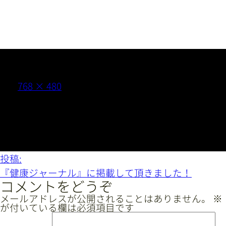
採用情報
052-875-4126
フ
768 × 480
（電話受付時間 9:00〜21:00）
ル
サ
イ
ズ
無 料
カウンセリング
投
投稿:
稿
『健康ジャーナル』に掲載して頂きました！
ナ
コメントをどうぞ
LINEからお問い合わせ
ビ
メールアドレスが公開されることはありません。
※
が付いている欄は必須項目です
ゲ